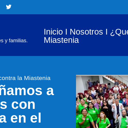
Inicio
I
Nosotros
I
¿Qué
Miastenia
 y familias.
contra la Miastenia
ñamos a
es con
a en el