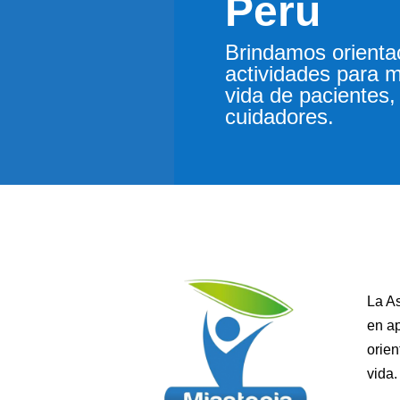
Perú
Brindamos orienta
actividades para m
vida de pacientes, 
cuidadores.
La As
en ap
orien
vida.